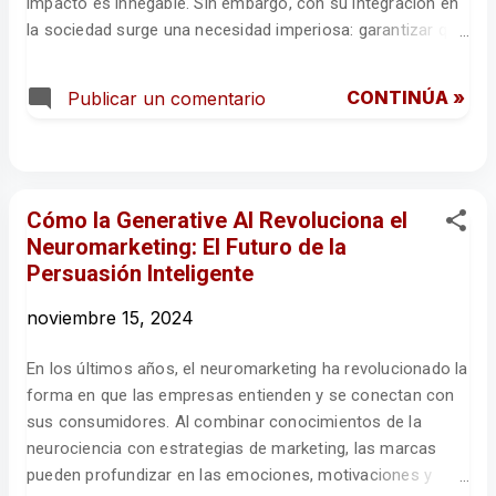
impacto es innegable. Sin embargo, con su integración en
la sociedad surge una necesidad imperiosa: garantizar que
estas tecnologías sean transparentes, equitativas y
responsables. Aquí es donde entran la ética en la IA y la
CONTINÚA »
Publicar un comentario
Inteligencia Artificial Explicable (XAI), conceptos
esenciales para la confianza en estos sistemas. ¿Por qué
es importante la ética en la IA? La ética en la IA asegura
que el desarrollo y uso de estas tecnologías respeten
principios fundamentales, como: Transparencia : Las
Cómo la Generative AI Revoluciona el
decisiones automatizadas deben ser comprensibles para
Neuromarketing: El Futuro de la
los usuarios. Equidad : Evitar sesgos que perpetúen
Persuasión Inteligente
desigualdades. Privacidad : Proteger los datos personales.
noviembre 15, 2024
Responsabilidad : Garantizar que las decisiones sean
atribuibles y justificadas. Sin estos valores, la adopción de
En los últimos años, el neuromarketing ha revolucionado la
la IA podría erosionar la confianza pública, perjud...
forma en que las empresas entienden y se conectan con
sus consumidores. Al combinar conocimientos de la
neurociencia con estrategias de marketing, las marcas
pueden profundizar en las emociones, motivaciones y