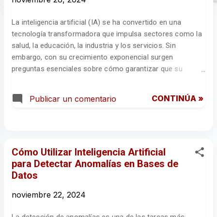
d
a
La inteligencia artificial (IA) se ha convertido en una
s
tecnología transformadora que impulsa sectores como la
salud, la educación, la industria y los servicios. Sin
embargo, con su crecimiento exponencial surgen
preguntas esenciales sobre cómo garantizar que su
desarrollo e implementación respeten los principios éticos
y beneficien a la sociedad en su conjunto. La
CONTINÚA »
Publicar un comentario
implementación de una IA ética es un desafío, pero
también una oportunidad para construir confianza y
sostenibilidad en el entorno digital. ¿Qué significa una IA
ética? Una IA ética es aquella que no solo cumple con las
leyes vigentes, sino que también respeta valores
Cómo Utilizar Inteligencia Artificial
fundamentales como la transparencia, la equidad, la
para Detectar Anomalías en Bases de
privacidad y los derechos humanos. Según las directrices
Datos
de la Unión Europea sobre una IA confiable, tres pilares
noviembre 22, 2024
fundamentales deben guiar su desarrollo: legalidad, ética y
robustez técnica y social. Estos principios deben