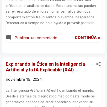
La detección de anomalías es una de las tareas más
integrarse en cada etapa del ciclo de vida de un sistema de
críticas en el análisis de datos. Estas anomalías pueden
IA, desde su diseño hasta...
ser el resultado de errores humanos, fallos técnicos,
comportamientos fraudulentos o eventos inesperados.
Detectarlas a tiempo no solo ayuda a prevenir problemas
operativos, sino que también permite mejorar la calidad de
las decisiones estratégicas y proteger los activos de las
CONTINÚA »
Publicar un comentario
organizaciones. La inteligencia artificial (IA) ha
revolucionado este campo al proporcionar técnicas más
avanzadas, escalables y eficientes para identificar
patrones atípicos en grandes volúmenes de datos. A
continuación, exploraremos en profundidad cómo
Explorando la Ética en la Inteligencia
funciona la detección de anomalías, por qué la IA es una
Artificial y la IA Explicable (XAI)
herramienta clave y cómo implementarla en bases de
noviembre 19, 2024
datos para optimizar procesos y resultados. ¿Qué es la
detección de anomalías y por qué es importante? La
La Inteligencia Artificial (IA) está cambiando el mundo.
detección de anomalías es el proceso de identificar datos
Desde sistemas de diagnóstico médico hasta modelos
que se desvían significativamente del comportamiento
generativos capaces de crear contenido innovador, su
esperado. Estas desviaciones p...