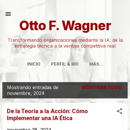
Ir al contenido principal
Otto F. Wagner
Transformando organizaciones mediante la IA: de la
estrategia técnica a la ventaja competitiva real
INICIO
PERFIL & BIO
MÁS…
Mostrando entradas de
MOSTRAR TODO
E
noviembre, 2024
n
t
De la Teoría a la Acción: Cómo
r
Implementar una IA Ética
a
noviembre 28, 2024