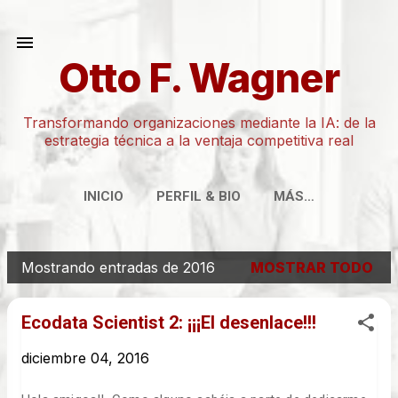
Ir al contenido principal
Otto F. Wagner
Transformando organizaciones mediante la IA: de la
estrategia técnica a la ventaja competitiva real
INICIO
PERFIL & BIO
MÁS…
Mostrando entradas de 2016
MOSTRAR TODO
E
n
Ecodata Scientist 2: ¡¡¡El desenlace!!!
t
r
diciembre 04, 2016
a