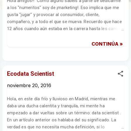
Hola amigos!! Como alguno sabéis a parte de dedicarme
d
a los "numeritos" soy de ¡marketing!. Eso implica que me
a
gusta "jugar" y provocar al consumidor, cliente,
s
compañero, y a todo el que se mueva. Recuerdo que hace
12 años cuando aún estaba en la carrera hasta les cambié
en Navidad los juguetes del árbol a mis sobrinos (niño y
niña) para ver su reacción. Pues bien con el uso del
CONTINÚA »
término ecodata scientist he conseguido alguna que otra
respuesta, tanto en redes como en persona, criticando el
uso de este nuevo término. Lo más curioso fue que
algunos que lo criticaban usaban términos como: bio-
Ecodata Scientist
estadística, econometría,... Y resulta que... anda si estas
disciplinas es ESTADÍSTICA aplicada a la biología,
noviembre 20, 2016
economía... Por todo ello al final lo que importa no es el
nombre (aunque haya que usarlos por un tema de marca
Hola, en este día frío y lluvioso en Madrid, mientras me
personal... pero eso es otro tema y quizás otra entrada...),
daba una ducha calentita y tranquila, mi mente ha
lo que importa es conocer, descubrir, utilizar y por qué no,
empezado a dar vueltas sobre un término: data scientist .
"imaginar". Muchas...
En un artículo anterior os hablaba del su significado. La
verdad es que no necesita mucha definición, si lo