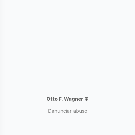
e
n
t
a
r
i
o
s
Otto F. Wagner ©
Denunciar abuso